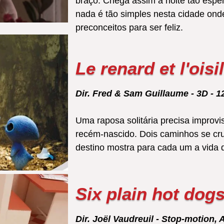
braço. Chega assim a noite tão espe
nada é tão simples nesta cidade onde
preconceitos para ser feliz.
Le renard et l'oisil
Dir. Fred & Sam Guillaume - 3D - 12
Uma raposa solitária precisa improv
recém-nascido. Dois caminhos se cru
destino mostra para cada um a vida 
Six plain hot dog
Dir. Joël Vaudreuil - Stop-motion,