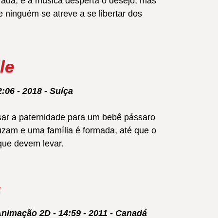
rada, e a música desperta o desejo, mas
 ninguém se atreve a se libertar dos
le
:06 - 2018 - Suíça
isar a paternidade para um bebê pássaro
zam e uma família é formada, até que o
que devem levar.
s
 Animação 2D - 14:59 - 2011 - Canadá