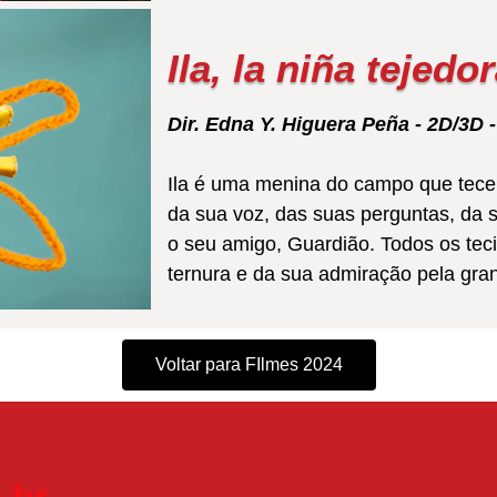
Ila, la niña tejedo
Dir. Edna Y. Higuera Peña - 2D/3D 
Ila é uma menina do campo que tece o
da sua voz, das suas perguntas, da 
o seu amigo, Guardião. Todos os tec
ternura e da sua admiração pela gra
Voltar para FIlmes 2024