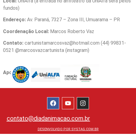
Local:
UniAlfa (a entrada no anfiteatro da UniAlfa será pelos
fundos)
Endereço:
Av. Paraná, 7327 – Zona III, Umuarama – PR
Coordenação Local:
Marcos Roberto Vaz
Contato:
cartunistamarcosvaz@hotmail.com (44) 99831-
0521 @marcosvazcartunista (instagram)
Apoio:
contato@diadanimacao.com.br
DESENVOLVIDO POR SYSTAG.COM.BR