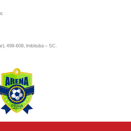
a:
r), 498-608, Imbituba – SC.