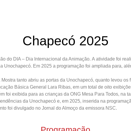
Chapecó 2025
 do DIA – Dia Internacional da Animação. A atividade foi real
da Unochapecó. Em 2025 a programação foi ampliada para, alé
 Mostra tanto abriu as portas da Unochapecó, quanto levou os f
ação Básica General Lara Ribas, em um total de oito exibições
bém foi exibida para as crianças da ONG Mesa Para Todos, na ta
dependências da Unochapecó e, em 2025, inserida na programaç
ento foi divulgado no Jornal do Almoço da emissora NSC.
Programação