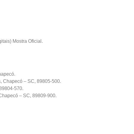
ais) Mostra Oficial.
hapecó.
s, Chapecó – SC, 89805-500.
 89804-570.
 Chapecó – SC, 89809-900.