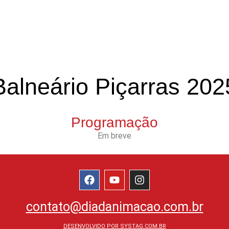
Balneário Piçarras 202
Programação
Em breve
contato@diadanimacao.com.br
DESENVOLVIDO POR SYSTAG.COM.BR