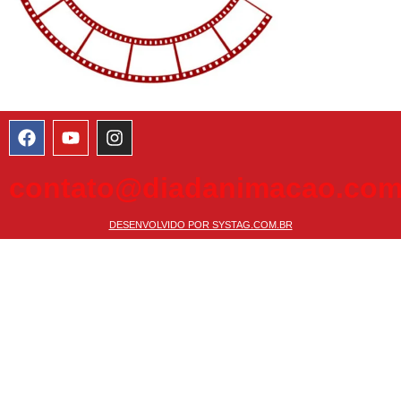
contato@diadanimacao.com
DESENVOLVIDO POR SYSTAG.COM.BR